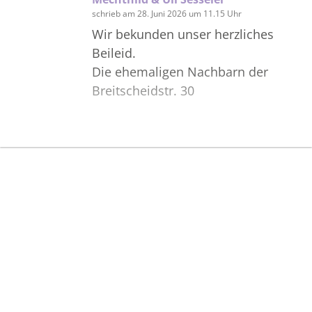
schrieb am 28. Juni 2026 um 11.15 Uhr
Wir bekunden unser herzliches
Beileid.
Die ehemaligen Nachbarn der
Breitscheidstr. 30
Bilder
Erstellen Sie mit Familie, Freunden
und Bekannten ein gemeinsames
Erinnerungsalbum mit Fotos des
Verstorbenen.