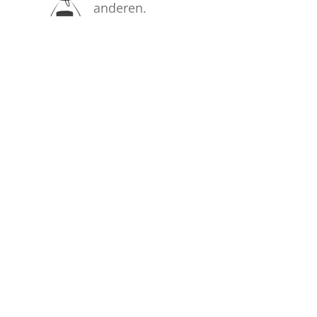
anderen.
Bilder
Erstellen Sie mit Familie, Freunden
und Bekannten ein gemeinsames
Erinnerungsalbum mit Fotos des
Verstorbenen.