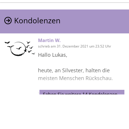
mit dir, einfach zusammen sitzen
über Fußball zu quatschen oder dir
Kondolenzen
den Ball um die Ohren zu werfen😉
Martin W.
schrieb am 31. Dezember 2021 um 23.52 Uhr
Hallo Lukas,
heute, an Silvester, halten die
meisten Menschen Rückschau.
Viele werden in diesem Rückblick
Sehen Sie weitere 14 Kondolenzen…
auf das abgelaufene Jahr 2021
Höhen und Tiefen in ihrem Leben
sehen.
Bilder
Für manche überwiegen die