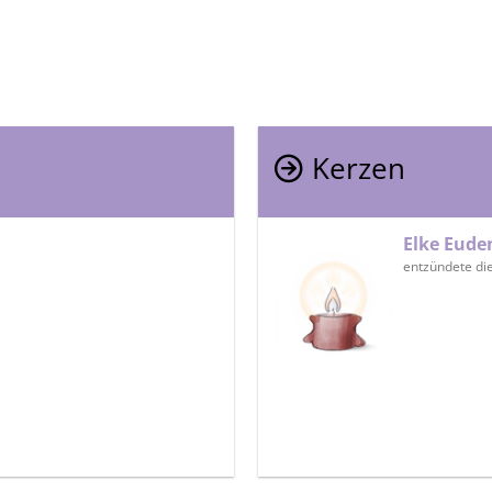
Kerzen
Elke Eud
entzündete di