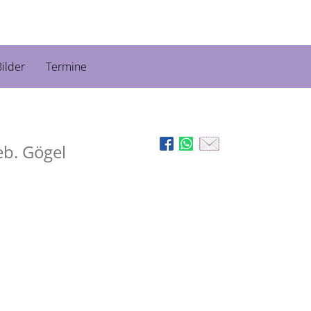
ilder
Termine
eb. Gögel