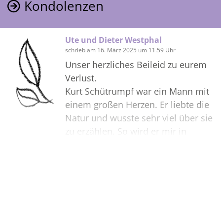
Kondolenzen
Ute und Dieter Westphal
schrieb am 16. März 2025 um 11.59 Uhr
Unser herzliches Beileid zu eurem
Verlust.
Kurt Schütrumpf war ein Mann mit
einem großen Herzen. Er liebte die
Natur und wusste sehr viel über sie
zu erzählen. So wird er mir in
Erinnerung bleiben und ich bin
sicher, dass viele andere
besondere Erinnerungen an ihn
Bilder
erhalten bleiben. So ist sein Körper
gegangen, aber seine Seele bleibt
mit euch Allen verbunden.
Erstellen Sie mit Familie, Freunden