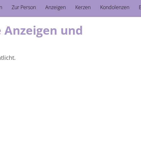
n
Zur Person
Anzeigen
Kerzen
Kondolenzen
B
ie Anzeigen und
licht.