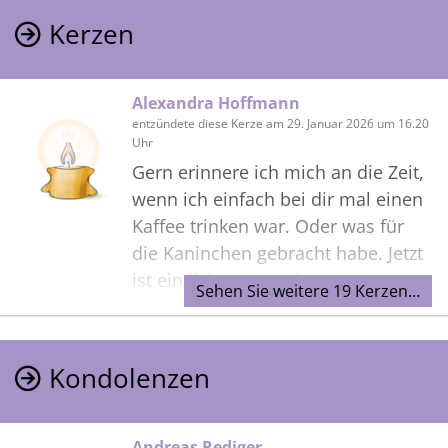
Kerzen
Alexandra Hoffmann
entzündete diese Kerze am 29. Januar 2026 um 16.20
Uhr
Gern erinnere ich mich an die Zeit,
wenn ich einfach bei dir mal einen
Kaffee trinken war. Oder was für
die Kaninchen gebracht habe. Jetzt
ist ein lieber Mensch gegangen an
Sehen Sie weitere 19 Kerzen…
den ich mich gern zurück
erninnere. Lieber Helmut machs
gut.
Kondolenzen
Andreas Rediger