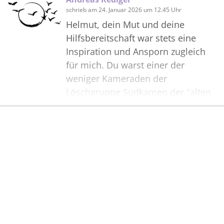
schrieb am 24. Januar 2026 um 12.45 Uhr
Helmut, dein Mut und deine
Hilfsbereitschaft war stets eine
Inspiration und Ansporn zugleich
für mich. Du warst einer der
weniger Kameraden der
Löschgruppe Südkamen der "alten
Garde" mit Klemens, Fritz, Gerd-
Otto und Thomas "Stippi".
Eure Kameradschaft und
Bilder
Erfahrungen haben uns sehr
geprägt und dafür kann man nur
Danke sagen und den Hut ziehen.it
einem letzten 'Gut Wehr' möchte
ich mich bei dir verabschieden und
Pass immer gut auf deine Liebsten