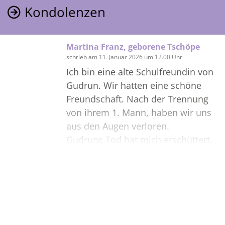
Kondolenzen
Martina Franz, geborene Tschöpe
schrieb am 11. Januar 2026 um 12.00 Uhr
Ich bin eine alte Schulfreundin von
Gudrun. Wir hatten eine schöne
Freundschaft. Nach der Trennung
von ihrem 1. Mann, haben wir uns
aus den Augen verloren.
Gudruns Tod hat mich erschüttert,
tut mir so unendlich leid!
Selber wohne ich seit 50 Jahren in
Oldenburg. Habe aber durch meine
Bilder
Freundin, aus Oberaden, davon
gehört. Durch die Todesanzeige
habe ich diese Adresse gefunden.
Erstellen Sie mit Familie, Freunden