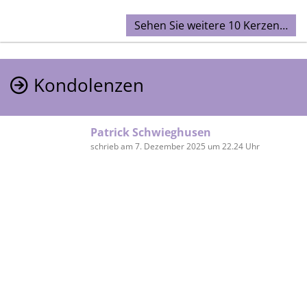
Sehen Sie weitere 10 Kerzen…
Kondolenzen
Patrick Schwieghusen
schrieb am 7. Dezember 2025 um 22.24 Uhr
Liebe Susanne,
lieber Rasmus,
lieber Tobi,
lieber Benni,
wie gerne denke ich an die
verrückten, lustigen,
wunderschönen und herzlichen
Abende (und Nächte) bei Euch im