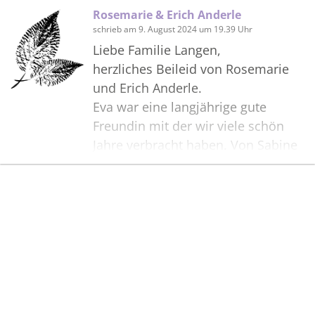
Rosemarie & Erich Anderle
schrieb am 9. August 2024 um 19.39 Uhr
Liebe Familie Langen,
herzliches Beileid von Rosemarie
und Erich Anderle.
Eva war eine langjährige gute
Freundin mit der wir viele schön
Jahre verbracht haben. Von Sabine
das Laufen beibringen bis zu
gemeinsamen Urlauben, wir hatten
immer eine gute Zeit wenn wir
Bilder
zusammen waren.
Sie wird vermisst.