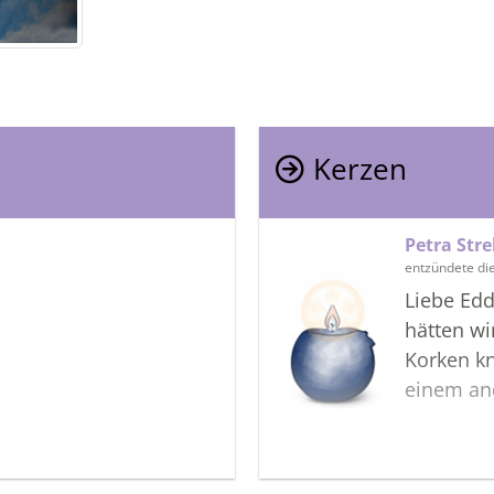
Kerzen
Petra Str
entzündete di
Liebe Edd
hätten wi
Korken kn
einem an