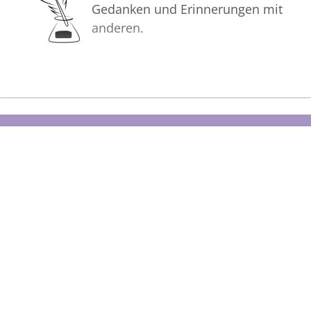
Gedanken und Erinnerungen mit
anderen.
Bilder
Erstellen Sie mit Familie, Freunden
und Bekannten ein gemeinsames
Erinnerungsalbum mit Fotos des
Verstorbenen.