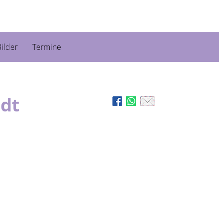
ilder
Termine
idt