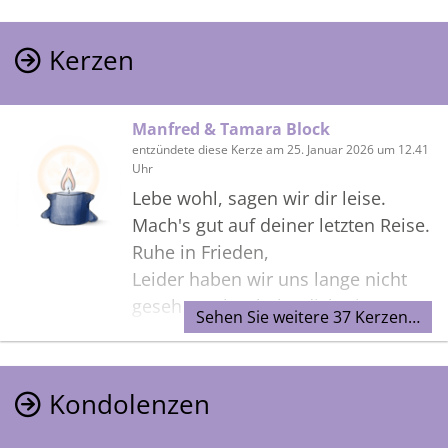
Kerzen
Manfred & Tamara Block
entzündete diese Kerze am 25. Januar 2026 um 12.41
Uhr
Lebe wohl, sagen wir dir leise.
Mach's gut auf deiner letzten Reise.
Ruhe in Frieden,
Leider haben wir uns lange nicht
gesehen, aber habe dich nie
Sehen Sie weitere 37 Kerzen…
vergessen. Es tut mir unendlich leid
zu hören, dass du von uns
gegangen bist.
Kondolenzen
Einen letzten Gruß von Manni&
Tamara