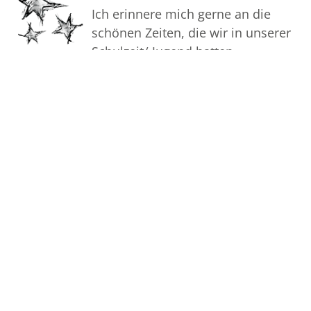
Ich erinnere mich gerne an die
schönen Zeiten, die wir in unserer
Schulzeit/ Jugend hatten.
Ich bin traurig, dass Du so früh
gehen musstest.
Ruhe in Frieden🌈
Sehen Sie weitere 3 Kondolenzen…
Es gibt Momente im Leben, da
steht die Welt für einen Augenblick
still.
Bilder
Und wenn sie sich dann
weiterdreht, ist nichts mehr, wie es
war.
Lieber Hardo,
Ich wünsche Dir und Deiner Familie
viel Kraft und sende aus der Ferne