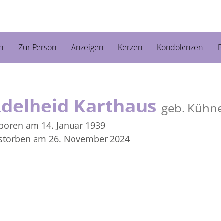
n
Zur Person
Anzeigen
Kerzen
Kondolenzen
B
delheid Karthaus
geb. Kühn
boren am 14. Januar 1939
storben am 26. November 2024