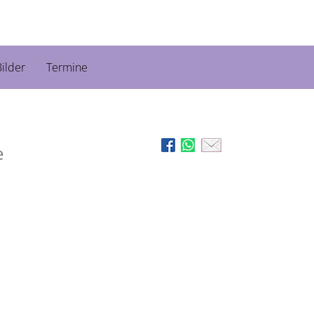
ilder
Termine
e