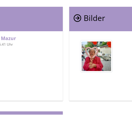
Bilder
n Mazur
6.41 Uhr
e